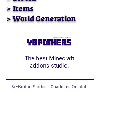
> Items
> World Generation
The best Minecraft
addons studio.
© yBrotherStudios - Criado por Quintal -
Estratégias Criativas. Todos os direitos
reservados.
Map
Addons
Team