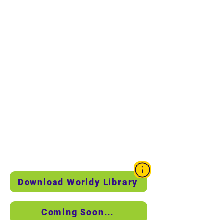
DOWNLOAD AREA
Baixe os 2 arquivos abaixo, o uso de "Worldy Library
- Required Dependency" é obrigatório para usar
nossos addons!
Download Worldy Library
Coming Soon...