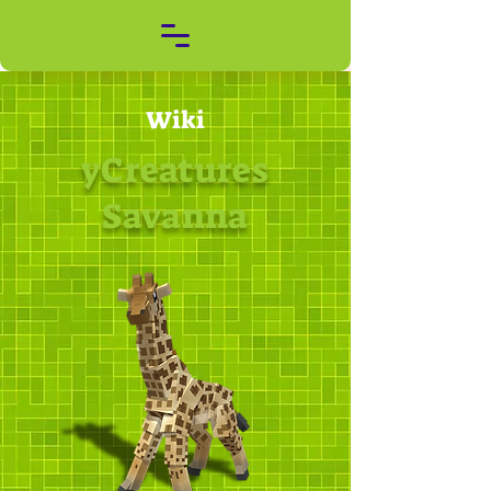
Wiki
yCreatures
Savanna