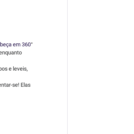
cabeça em 360
° 
 enquanto 
s e leveis, 
ntar-se! Elas 