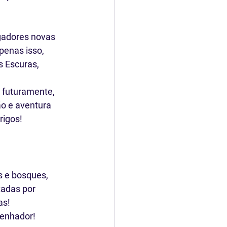
gadores novas 
enas isso, 
 Escuras, 
 futuramente, 
o e aventura 
rigos!
 e bosques, 
adas por 
as!
Lenhador!