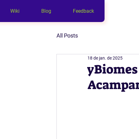
Wiki
Blog
Feedback
All Posts
18 de jan. de 2025
yBiomes 
Acampa