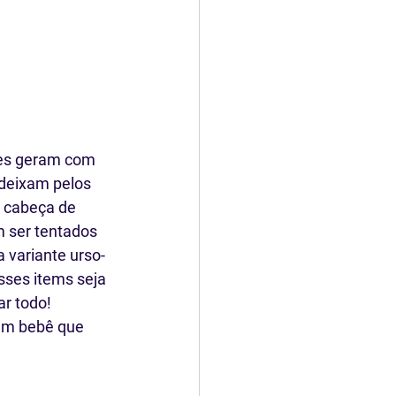
zes geram com 
 deixam pelos 
e cabeça de 
 ser tentados 
a variante urso-
ses items seja 
ar todo!
um bebê que 